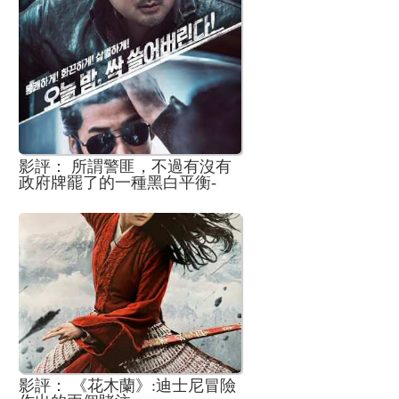
影評： 所謂警匪，不過有沒有
政府牌罷了的一種黑白平衡-
《犯罪都市》
影評： 《花木蘭》:迪士尼冒險