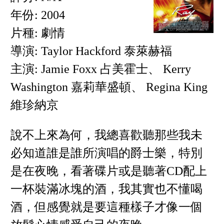
年份: 2004
片種: 劇情
導演: Taylor Hackford 泰萊赫福
主演: Jamie Foxx 占美霍士、 Kerry
Washington 嘉莉華盛頓、 Regina King
維珍納京
說不上來為何，我總喜歡聽那些我未
必知道誰是誰所演唱的爵士樂，特別
是在夜晚，看著碟片或是聽著CD配上
一杯裝滿冰塊的酒，我其實也不懂喝
酒，但感覺就是要這種樣子才像一個