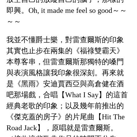
即興。Oh, it made me feel so good～～
～～
我並不懂爵士樂，對雷查爾斯的印象
其實也止步在兩集的《福祿雙霸天》
本尊客串，但雷查爾斯那獨特的嗓門
與表演風格讓我印象很深刻。再來就
是《黑雨》安迪賈西亞與高倉健在酒
吧那場戲，合唱【What I Say】的這首
經典老歌的印象；以及幾年前推出的
《傑克蓋的房子》的片尾曲【Hit The
Road Jack】，原唱就是雷查爾斯。