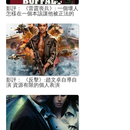
影評： 《雷霆喪兵》: 一個壞人
怎樣在一個本該讓他被正法的
處境脫身的故事
影評： 《反擊》:趙文卓自導自
演 資源有限的個人表演