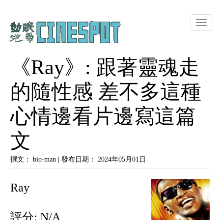
Toggle
naviga
《Ray》: 跟著靈魂走
的隨性感 差不多這種
心情邊看片邊寫這篇
文
撰文： bio-man | 發布日期： 2024年05月01日
Ray
評分: N/A