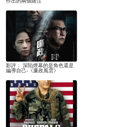
作出的兩個賭注
影評： 深陷煙幕的是角色還是
編導自己-《廉政風雲》