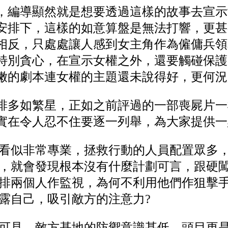
，編導顯然就是想要透過這樣的故事去宣示
安排下，這樣的如意算盤是無法打響，更甚
相反，只處處讓人感到女主角作為僱傭兵領
特別貪心，在宣示女權之外，還要觸碰保護
嫩的劇本連女權的主題還未說得好，更何況
排多如繁星，正如之前評過的一部喪屍片一
實在令人忍不住要逐一列舉，為大家提供一
看似非常專業，拯救行動的人員配置眾多
，就會發現根本沒有什麼計劃可言，跟硬
排兩個人作監視，為何不利用他們作狙擊
露自己，吸引敵方的注意力?
可見，敵方基地的防禦意識甚低，頭目更