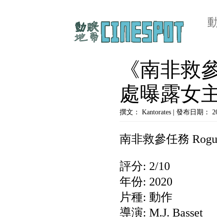
《南非救
處曝露女
撰文： Kantorates | 發布日期： 
南非救參任務 Rogu
評分: 2/10
年份: 2020
片種: 動作
導演: M.J. Basset