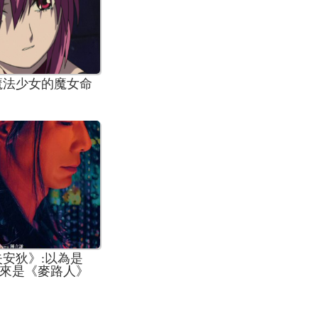
魔法少女的魔女命
失安狄》:以為是
來是《麥路人》