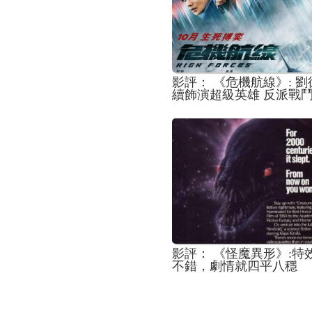
影評： 《危機航線》: 
續飾演超級英雄 反派戰
難招架
影評： 《怪魔異形》:特
不錯，劇情就四平八穩