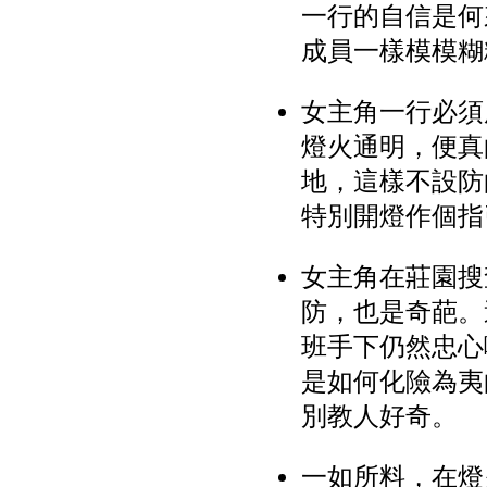
一行的自信是何
成員一樣模模糊
女主角一行必須
燈火通明，便真
地，這樣不設防
特別開燈作個指
女主角在莊園搜
防，也是奇葩。
班手下仍然忠心
是如何化險為夷
別教人好奇。
一如所料，在燈