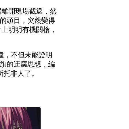
端離開現場截返，然
企的頭目，突然變得
手上明明有機關槍，
願違，不但未能證明
旗的迂腐思想，編
句所托非人了。