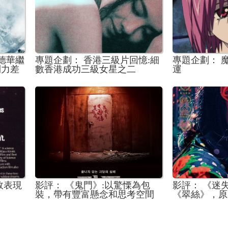
劉德華繼
專題企劃： 香港三級片回憶:細
專題企劃： 
鬥力差
數香港成功三級女星之二
運
效表現
影評： 《鬼門》:以驚慄為包
影評： 《迷
裝，帶有豐富懸念和思考空間
《翠絲》，原
的故事