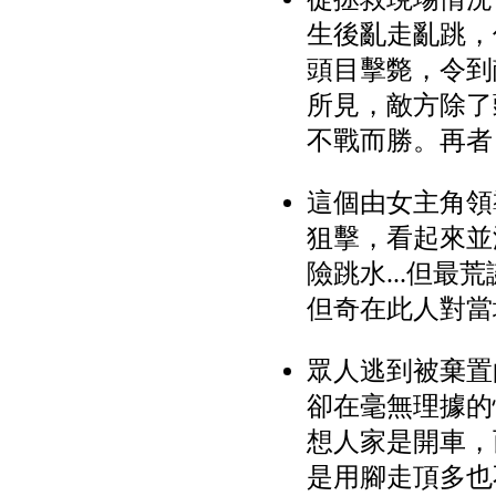
生後亂走亂跳，
頭目擊斃，令到
所見，敵方除了
不戰而勝。再者
這個由女主角領
狙擊，看起來並
險跳水...但
但奇在此人對當
眾人逃到被棄置
卻在毫無理據的
想人家是開車，
是用腳走頂多也