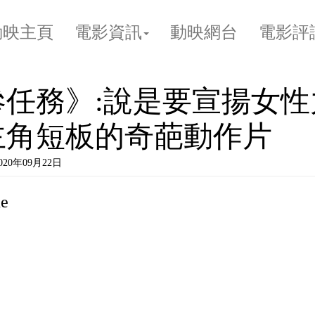
動映主頁
電影資訊
動映網台
電影評
參任務》:說是要宣揚女性
主角短板的奇葩動作片
2020年09月22日
e