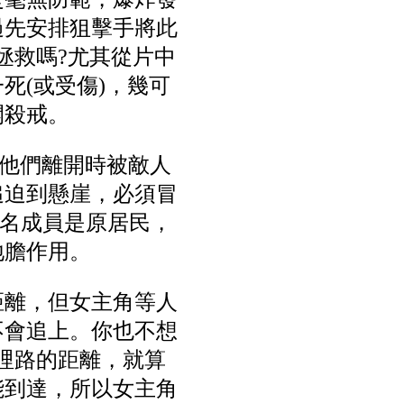
過先安排狙擊手將此
拯救嗎?尤其從片中
死(或受傷)，幾可
開殺戒。
當他們離開時被敵人
追迫到懸崖，必須冒
一名成員是原居民，
地膽作用。
距離，但女主角等人
不會追上。你也不想
哩路的距離，就算
能到達，所以女主角