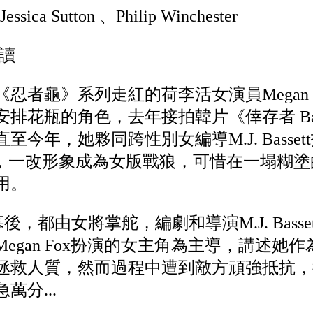
ssica Sutton 、Philip Winchester
讀
忍者龜》系列走紅的荷李活女演員Megan 
瓶的角色，去年接拍韓片《倖存者 Battle o
今年，她夥同跨性別女編導M.J. Basse
e》，一改形象成為女版戰狼，可惜在一塌糊
用。
，都由女將掌舵，編劇和導演M.J. Bassett和Is
egan Fox扮演的女主角為主導，講述她
拯救人質，然而過程中遭到敵方頑強抵抗，
萬分...