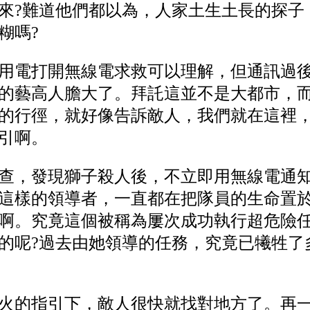
來?難道他們都以為，人家土生土長的探子
糊嗎?
用電打開無線電求救可以理解，但通訊過
的藝高人膽大了。拜託這並不是大都市，
的行徑，就好像告訴敵人，我們就在這裡
引啊。
查，發現獅子殺人後，不立即用無線電通
這樣的領導者，一直都在把隊員的生命置
啊。究竟這個被稱為屢次成功執行超危險
的呢?過去由她領導的任務，究竟已犧牲了
火的指引下，敵人很快就找對地方了。再