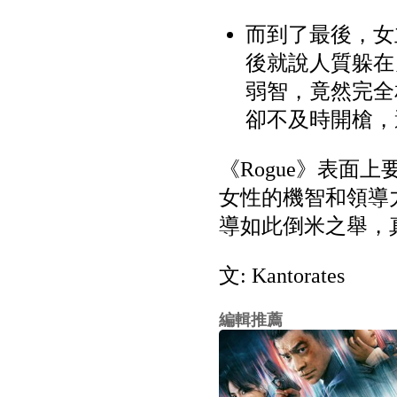
而到了最後，女
後就說人質躲在
弱智，竟然完全
卻不及時開槍，
《Rogue》表
女性的機智和領導
導如此倒米之舉，真
文: Kantorates
編輯推薦