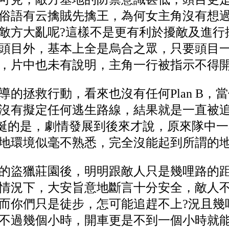
俗語有云擒賊先擒王，為何女主角沒有想
敵方大亂呢?這樣不是更有利於擾敵及進行
頭目外，基本上全是烏合之眾，只要頭目一
，片中也未有說明，主角一行被指示不得
導的拯救行動，看來也沒有任何Plan B，
沒有擬定任何逃生路線，結果就是一直被
最荒誕的是，劇情發展到後來才說，原來隊中
地環境似毫不熟悉，完全沒能起到所謂的
的盜獵莊園後，明明跟敵人只是幾哩路的
情況下，大安旨意地斷言十分安全，敵人
而你們只是徒步，怎可能追趕不上?況且幾
不過幾個小時，開車更是不到一個小時就