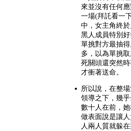
來並沒有任何應
一場(拜託看一
中，女主角終於
黑人成員特別好
單挑對方最抽得
多，以為單挑取
死關頭還突然時
才衝著送命。
所以說，在整場
領導之下，幾乎
數十人在前，她
做表面說是讓人
人兩人質就躲在