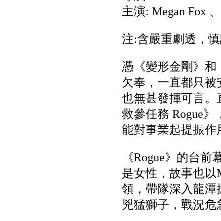
主演: Megan Fox 、Je
注:含嚴重劇透，慎
憑《變形金剛》和《
欠奉，一直都只被安排花
也無甚發揮可言。直至
救參任務 Rogu
能對事業起提振作
《Rogue》的台前幕後
是女性，故事也以M
領，帶隊深入龍潭
兇猛獅子，戰況危急