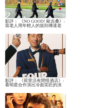
影評： 《NO GOOD! 歐吉桑》:
當老人用年輕人的規則傳達老
一輩的價值觀 是隔閡加劇 抑或
是新時代用新方法傳達傳統思
維
影評： 《荷里活有間怪酒店》:
看明星合作演出冷面笑匠的演
技就好