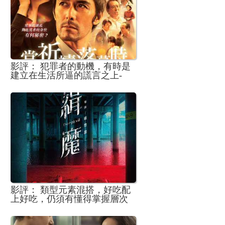
影評： 犯罪者的動機，有時是
建立在生活所逼的謊言之上-
《當祈禱落幕時》
影評： 類型元素混搭，好吃配
上好吃，仍須有懂得掌握層次
的大廚-《緝魔》