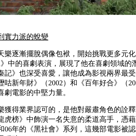
像到實力派的蛻變
天樂逐漸擺脫偶像包袱，開始挑戰更多元化的
ra》中的喜劇表演，展現了他在喜劇領域的
秦記》也深受喜愛，讓他成為影視兩界最受
咕新年財》（2002）和《百年好合》（20
喜劇電影的中堅力量。
樂獲得業界認可的，是他對嚴肅角色的詮釋。
龍虎榜》中飾演一名失意的柔道高手，憑藉
5和06年的《黑社會》系列，這幾部電影被