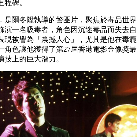
里程碑。
徒》，是爾冬陞執導的警匪片，聚焦於毒品世
飾演一名吸毒者，角色因沉迷毒品而失去自
表現被譽為「震撼人心」，尤其是他在毒癮
一角色讓他獲得了第27屆香港電影金像獎
演技上的巨大潛力。