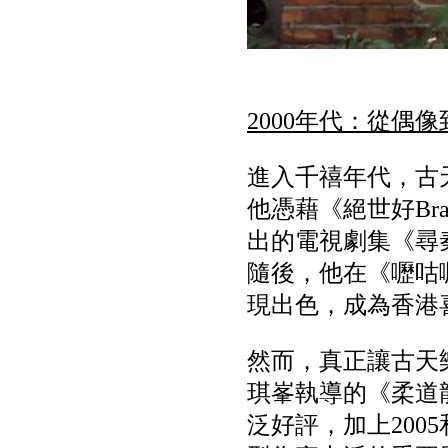
2000年代：從偶
進入千禧年代，古
他憑藉《絕世好B
出的電視劇集《尋
隨後，他在《嚦咕嚦
現出色，成為香港
然而，真正讓古天
琪峯執導的《柔道
泛好評，加上200