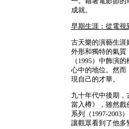
一。藉著電影節的
成就。
早期生涯：從電視
古天樂的演藝生涯始
外形和獨特的氣質
（1995）中飾
心中的地位。然而
現自己的才華。
九十年代中後期，
當入樽》，雖然戲
系列（1997-2
讓觀眾看到了他多