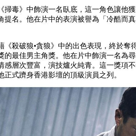
在《掃毒》中飾演一名臥底，這一角色讓他獲
角提名。他在片中的表演被譽為「冷酷而真
。
憑藉《殺破狼•貪狼》中的出色表現，終於奪
獎的最佳男主角獎。他在片中飾演一名為尋
情感層次豐富，演技爐火純青。這一獎項不
他正式躋身香港影壇的頂級演員之列。