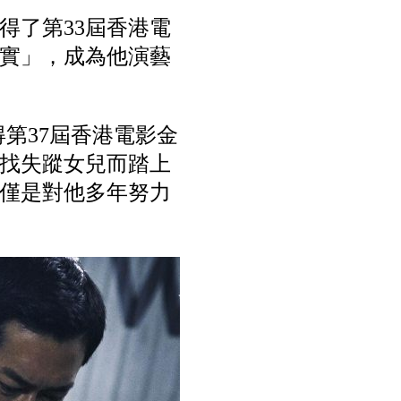
得了第33屆香港電
實」，成為他演藝
得第37屆香港電影金
找失蹤女兒而踏上
僅是對他多年努力