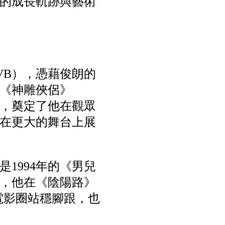
的成長軌跡與藝術
VB），憑藉俊朗的
《神雕俠侶》
典，奠定了他在觀眾
在更大的舞台上展
1994年的《男兒
，他在《陰陽路》
在電影圈站穩腳跟，也