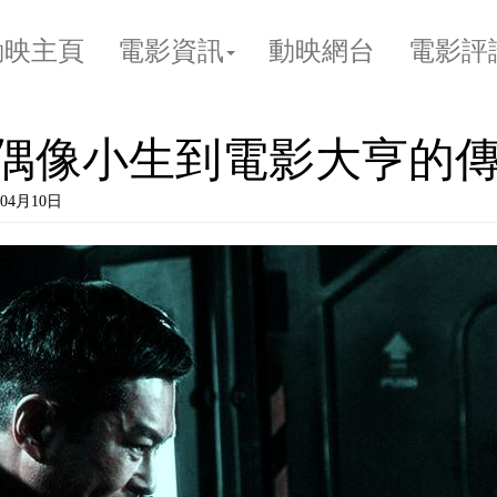
動映主頁
電影資訊
動映網台
電影評
從偶像小生到電影大亨的
04月10日