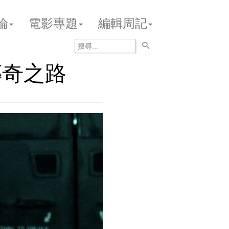
論
電影專題
編輯周記
傳奇之路