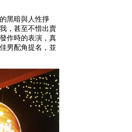
界的黑暗與人性掙
我，甚至不惜出賣
發作時的表演，真
最佳男配角提名，並