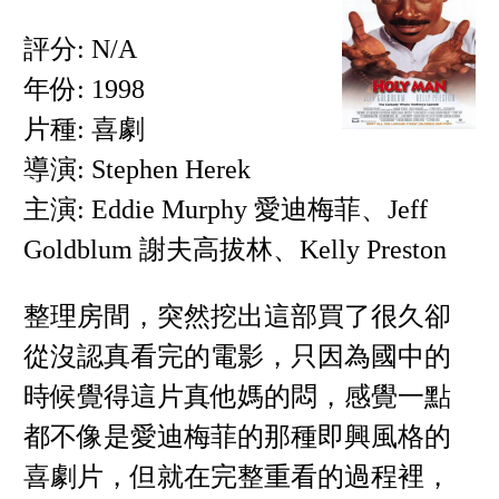
評分: N/A
年份: 1998
片種: 喜劇
導演: Stephen Herek
主演: Eddie Murphy 愛迪梅菲、Jeff
Goldblum 謝夫高拔林、Kelly Preston
整理房間，突然挖出這部買了很久卻
從沒認真看完的電影，只因為國中的
時候覺得這片真他媽的悶，感覺一點
都不像是愛迪梅菲的那種即興風格的
喜劇片，但就在完整重看的過程裡，