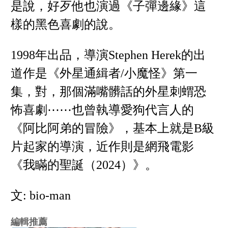
是說，好歹他也演過《子彈邊緣》這
樣的黑色喜劇的說。
1998年出品，導演Stephen Herek的出
道作是《外星通緝者/小魔怪》第一
集，對，那個滿嘴髒話的外星刺蝟恐
怖喜劇⋯⋯也曾執導愛狗代言人的
《阿比阿弟的冒險》，基本上就是B級
片起家的導演，近作則是網飛電影
《我瞞的聖誕（2024）》。
文: bio-man
編輯推薦