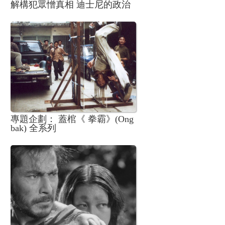
解構犯眾憎真相 迪士尼的政治
正確之路
專題企劃： 蓋棺《 拳霸》(Ong
bak) 全系列