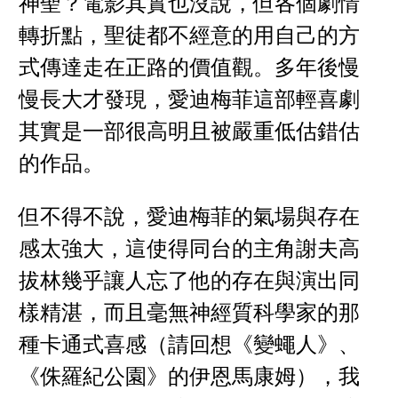
神聖？電影其實也沒說，但各個劇情
轉折點，聖徒都不經意的用自己的方
式傳達走在正路的價值觀。多年後慢
慢長大才發現，愛迪梅菲這部輕喜劇
其實是一部很高明且被嚴重低估錯估
的作品。
但不得不說，愛迪梅菲的氣場與存在
感太強大，這使得同台的主角謝夫高
拔林幾乎讓人忘了他的存在與演出同
樣精湛，而且毫無神經質科學家的那
種卡通式喜感（請回想《變蠅人》、
《侏羅紀公園》的伊恩馬康姆），我