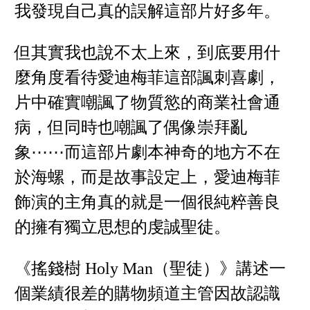
我發現自己真的誤解這部片好多年。
但其實我也說不太上來，到底要用什
麼角度看待愛迪梅菲這部諷刺喜劇，
片中確實嘲諷了物質慾的商業社會通
病，但同時也嘲諷了偶像崇拜亂
象⋯⋯而這部片劇本神奇的地方不在
於海螺，而是故事設定上，愛迪梅菲
飾演的主角真的就是一個很純粹善良
的擁有獨立思想的虔誠聖徒。
《搖錢樹 Holy Man（聖徒）》講述一
個業績很差的購物頻道主管因故認識