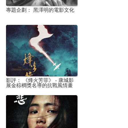
專題企劃： 黑澤明的電影文化
影評： 《烽火芳菲》 - 康城影
展金棕櫚獎名導的抗戰風情畫