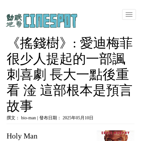
Toggle
naviga
《搖錢樹》: 愛迪梅菲
很少人提起的一部諷
刺喜劇 長大一點後重
看 淦 這部根本是預言
故事
撰文： bio-man | 發布日期： 2025年05月10日
Holy Man