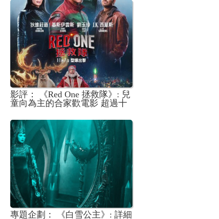
影評： 《Red One 拯救隊》: 兒
童向為主的合家歡電影 超過十
二歲的觀眾未必受落
專題企劃： 《白雪公主》: 詳細