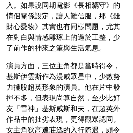
入。如果說同期電影《長相黐守》的
情侶關係設定，讓人難信服，那《錢
財心愛物》其實也有同樣問題，尤其
在對白與情感雕琢上的過於工整，少
了前作的神來之筆與生活氣息。
演員方面，三位主角都是當時得令，
基斯伊雲斯作為漫威眾星中，少數努
力擺脫超英形象的演員。他在片中發
揮不多，但表現尚算自然，至少比好
友「雷神」基斯咸斯和夫，在超英外
作品中的拙劣表現，更得觀眾認同。
女主角狄高達莊遜的入行際遇，頗令