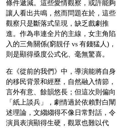
條件遞減。這些愛情觀察，或許能夠
讓人看出共鳴，然而問題在於，這些
觀察只是斷落式呈現，缺乏戲劇推
進。作為串連全片的主線，女主角陷
入的三角關係(窮靚仔 vs 有錢猛人)，
則是顯得亟度公式化、毫無驚喜。
在《從前的我們》中，導演能將自身
的移民背景和經歷，自然融入情節，
言外有意、餘韻悠長；但這次則偏向
「紙上談兵」，劇情過於依賴對白闡
述理論，文縐縐得不像日常對話，令
演員表演顯得生硬，觀眾也難以代