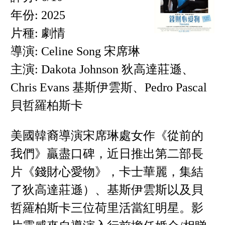
年份: 2025
片種: 劇情
導演: Celine Song 宋席琳
主演: Dakota Johnson 狄高達莊遜、
Chris Evans 基斯伊雲斯、Pedro Pascal
貝哲羅柏斯卡
美國韓裔導演宋席琳處女作《從前的
我們》贏盡口碑，近日推出第二部長
片《錢財心愛物》，卡士華麗，集結
了狄高達莊遜）、基斯伊雲斯以及貝
哲羅柏斯卡三位荷里活當紅明星。影