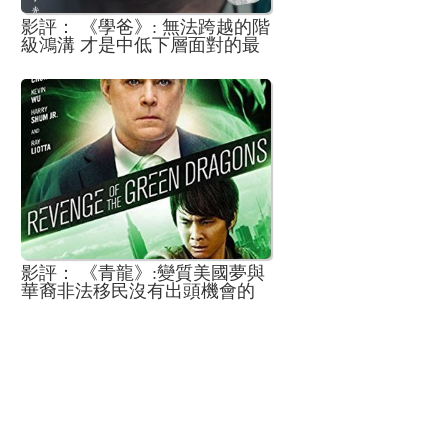
影評： 《學爸》: 無法跨越的階
級鴻溝 才是中低下層面對的最
大哀歌
影評： 《青龍》:變質美國夢與
華裔非法移民沒有出頭機會的
悲劇故事