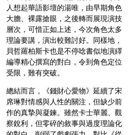
人想起華語影壇的湯唯，由早期角色
大膽、裸露搶眼，之後轉而展現演技
層次，可惜正如上述，今次角色太多
理論要講，演出較難討好。同樣地，
貝哲羅柏斯卡也是不停唸書似地演繹
編導精心撰寫的對白，令到角色定位
受限，難有突破。
總結而言，《錢財心愛物》延續了宋
席琳對情感與人性的關注，但缺少前
作的真摯與凝鍊。雖然卡士華麗、觀
察銳利，但零碎的敘事與過度理論化
的對白，削弱了戲劇張力。對比《從