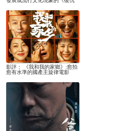
發展成流行文化現象的《復仇
者聯盟4:終局之戰》
影評： 《我和我的家鄉》:愈拍
愈有水準的國產主旋律電影