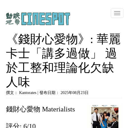
Toggle
naviga
《錢財心愛物》: 華麗
卡士「講多過做」 過
於工整和理論化欠缺
人味
撰文： Kantorates | 發布日期： 2025年08月23日
錢財心愛物 Materialists
評分: 6/10