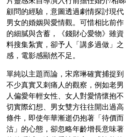
片靈感來自導演入行前擔任婚介/相睇
顧問的經驗，意圖透過劇情探討現代
男女的婚姻與愛情觀。可惜相比前作
的細膩與含蓄，《錢財心愛物》雖資
料搜集紮實，卻予人「講多過做」之
感，電影感顯然不足。
單純以主題而論，宋席琳確實捕捉到
不少真實又刺痛人的觀察，例如老男
人偏愛年輕女性、女人對愛情懷抱不
切實際幻想、男女雙方往往開出過高
條件，即使年華漸逝仍抱著「待價而
沽」的心態，卻忽略年齡增長意味著